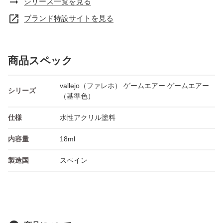
arrow_right_alt
シリーズ一覧を見る
open_in_new
ブランド特設サイトを見る
商品スペック
vallejo（ファレホ） ゲームエアー ゲームエアー
シリーズ
（基準色）
仕様
水性アクリル塗料
内容量
18ml
製造国
スペイン