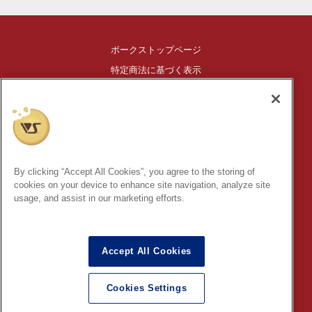
ボークストップページ
特定商法に基づく表示
ご利用ガイド
創作造形©造形村/ボークス
®
HIGH-SPEC GARAGE KIT
は株式会社ボークスの登録商標です。
By clicking “Accept All Cookies”, you agree to the storing of
※このコンテンツ内の情報、画像の二次使用及び無断引用は禁止
cookies on your device to enhance site navigation, analyze site
いたします。
usage, and assist in our marketing efforts.
Accept All Cookies
オンライン上で入力されるお客さまの個人情報を保護するため、
SSL(Secure Socket Layer)という暗号・通信方式を採用しており
Cookies Settings
ます。