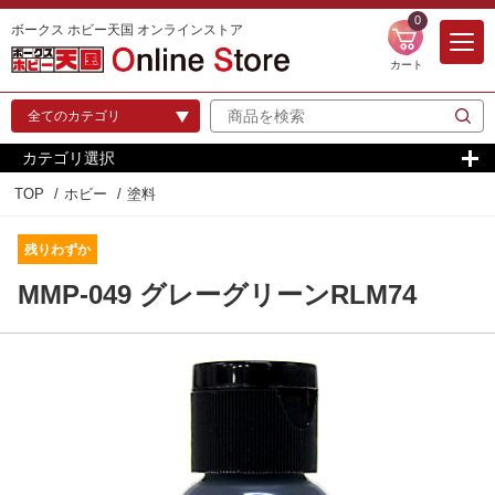
0
ボークス ホビー天国 オンラインストア
カート
カテゴリ選択
TOP
ホビー
塗料
残りわずか
MMP-049 グレーグリーンRLM74