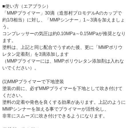
■使い方（エアブラシ）
「MMPプライマー」30滴（造形村プロモデルAのカップで
約1/3相当）に対し、「MMPシンナー」1～3滴を加えましょ
う。
コンプレッサーの気圧は約0.10MPa～0.15MPaが推奨となり
ます。
塗料は、上記と同じ配合でうすめた後、更に「MMPポリウ
レタン定着剤」を3滴添加します
（MMPプライマーには、MMPポリウレタン添加剤は入れな
いでください）。
(1)MMPプライマーで下地塗装
塗装の前に、必ずMMPプライマーを下地として吹き付けて
ください。
塗料の定着や発色を良くする効果があります。上記のように
MMPシンナーを加える事でプライマーが活性化し、
非常にスムーズに吹き付けできるようになります。