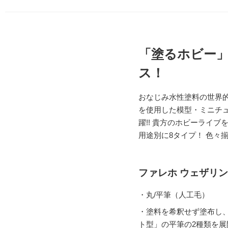
「塗るホビー
ス！
おなじみ水性塗料の世界
を使用した模型・ミニチ
躍!! 貴方のホビーライブ
用途別に8タイプ！ 色々揃
ファレホ ウェザリン
・丸/平筆（人工毛）
・塗料を希釈せず塗布し
ト型」の平筆の2種類を展