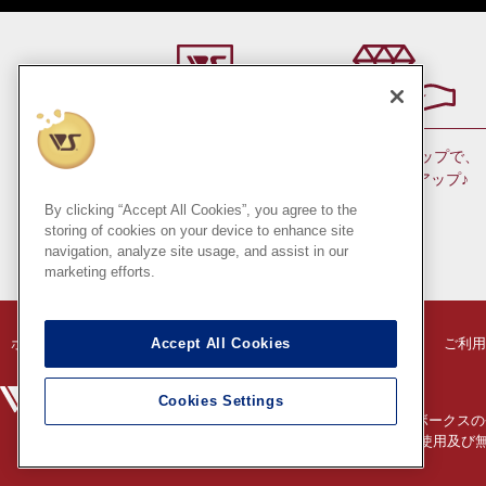
会員ランクアップで、
お近くの店舗で
ポイントもアップ♪
お受け取り！
（日本国内のみ）
By clicking “Accept All Cookies”, you agree to the
storing of cookies on your device to enhance site
navigation, analyze site usage, and assist in our
marketing efforts.
Accept All Cookies
ボークス ホビー天国 オンラインストア
特定商法に基づく表示
ご利用
創作造形©造形村/ボークス
Cookies Settings
®
HIGH-SPEC GARAGE KIT
は株式会社ボークスの
※このコンテンツ内の情報、画像の二次使用及び