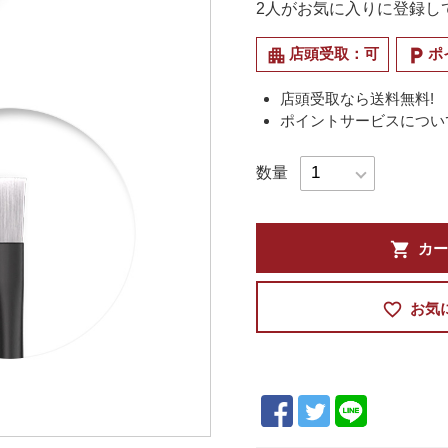
2
人がお気に入りに登録し
apartment
local_parking
店頭受取：可
ポ
店頭受取なら送料無料!
ポイントサービスについ
数量
shopping_cart
カー
favorite_border
お気