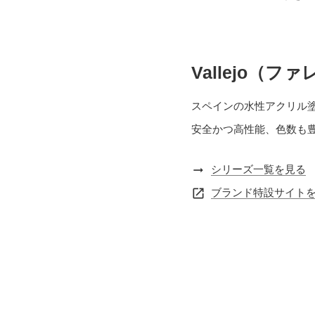
Vallejo（フ
スペインの水性アクリル
安全かつ高性能、色数も
arrow_right_alt
シリーズ一覧を見る
open_in_new
ブランド特設サイト