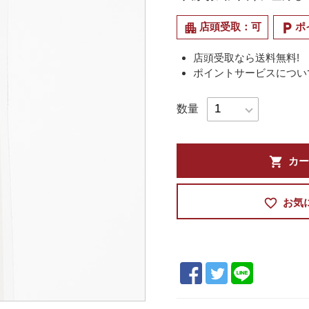
apartment
local_parking
店頭受取：可
ポ
店頭受取なら送料無料!
ポイントサービスについ
数量
shopping_cart
カー
favorite_border
お気