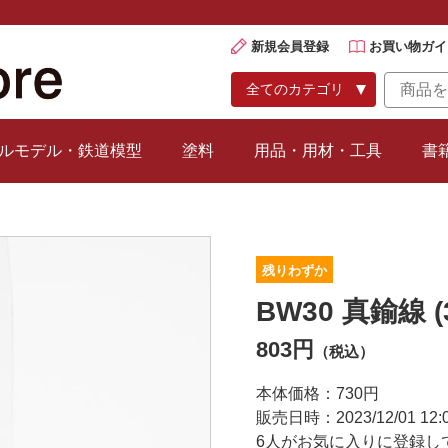
新規会員登録
お買い物ガイ
ルモデル・鉄道模型
塗料
用品・用材・工具
書
残りわずか
BW30 真鍮線 (
803円
（税込）
本体価格：730円
販売日時：2023/12/01 12:0
6
人がお気に入りに登録し