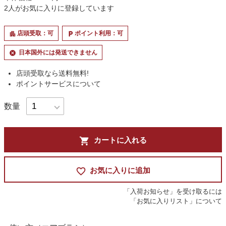
2
人がお気に入りに登録しています
店頭受取：可
ポイント利用：可
apartment
local_parking
日本国外には発送できません
cancel
店頭受取なら送料無料!
ポイントサービスについて
数量
shopping_cart
カートに入れる
favorite_border
お気に入りに追加
「入荷お知らせ」を受け取るには
「お気に入りリスト」について