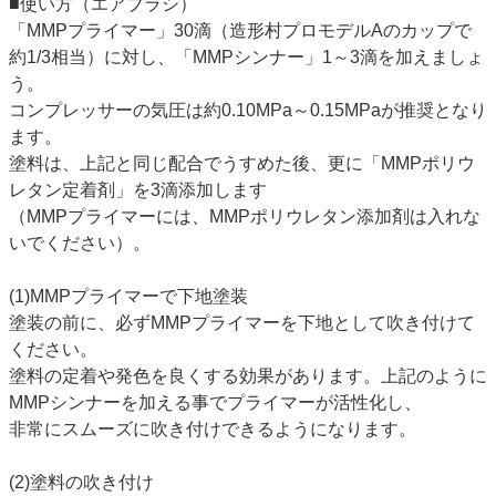
■使い方（エアブラシ）
「MMPプライマー」30滴（造形村プロモデルAのカップで
約1/3相当）に対し、「MMPシンナー」1～3滴を加えましょ
う。
コンプレッサーの気圧は約0.10MPa～0.15MPaが推奨となり
ます。
塗料は、上記と同じ配合でうすめた後、更に「MMPポリウ
レタン定着剤」を3滴添加します
（MMPプライマーには、MMPポリウレタン添加剤は入れな
いでください）。
(1)MMPプライマーで下地塗装
塗装の前に、必ずMMPプライマーを下地として吹き付けて
ください。
塗料の定着や発色を良くする効果があります。上記のように
MMPシンナーを加える事でプライマーが活性化し、
非常にスムーズに吹き付けできるようになります。
(2)塗料の吹き付け