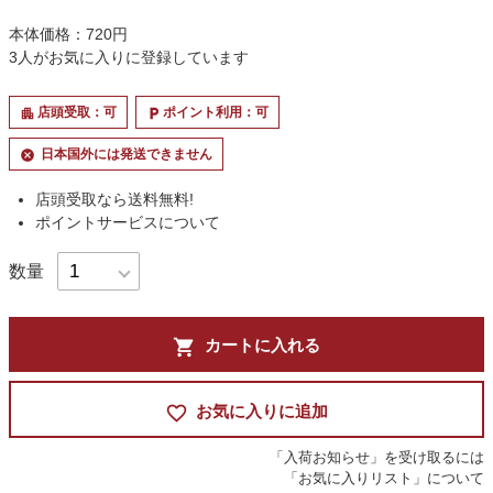
本体価格：720円
3
人がお気に入りに登録しています
店頭受取：可
ポイント利用：可
apartment
local_parking
日本国外には発送できません
cancel
店頭受取なら送料無料!
ポイントサービスについて
数量
shopping_cart
カートに入れる
favorite_border
お気に入りに追加
「入荷お知らせ」を受け取るには
「お気に入りリスト」について