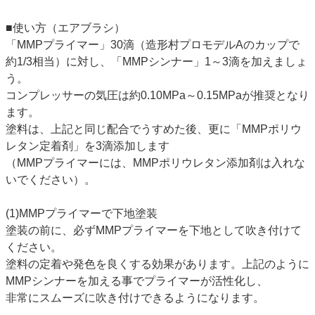
■使い方（エアブラシ）
「MMPプライマー」30滴（造形村プロモデルAのカップで
約1/3相当）に対し、「MMPシンナー」1～3滴を加えましょ
う。
コンプレッサーの気圧は約0.10MPa～0.15MPaが推奨となり
ます。
塗料は、上記と同じ配合でうすめた後、更に「MMPポリウ
レタン定着剤」を3滴添加します
（MMPプライマーには、MMPポリウレタン添加剤は入れな
いでください）。
(1)MMPプライマーで下地塗装
塗装の前に、必ずMMPプライマーを下地として吹き付けて
ください。
塗料の定着や発色を良くする効果があります。上記のように
MMPシンナーを加える事でプライマーが活性化し、
非常にスムーズに吹き付けできるようになります。