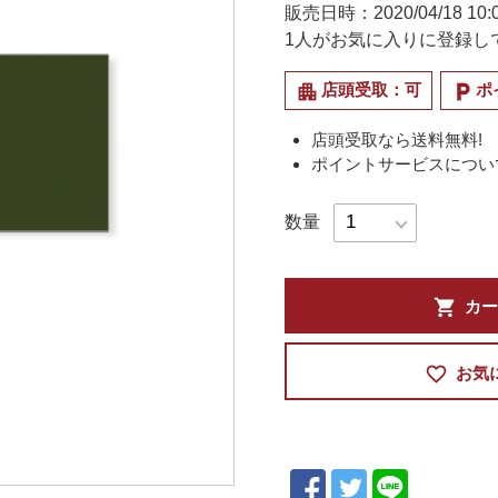
販売日時：2020/04/18 10:0
1
人がお気に入りに登録し
apartment
local_parking
店頭受取：可
ポ
店頭受取なら送料無料!
ポイントサービスについ
数量
shopping_cart
カー
favorite_border
お気