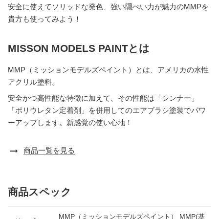
安全に使えてソリッドな発色、強い隠ぺい力が魅力のMMPを
貴方も使ってみよう！
MISSON MODELS PAINTとは
MMP（ミッションモデルズペイント）とは、アメリカの水性
アクリル塗料。
安全かつ高性能な特徴に加えて、その性能は「シンナー」
「ポリウレタン定着剤」を併用してのエアブラシ塗装でパワ
ーアップします。新感覚の使い心地！
arrow_right_alt
商品一覧を見る
商品スペック
MMP（ミッションモデルズペイント） MMP(基