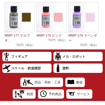
MMP-177 ゲルブ
MMP-175 ピンク
MMP-174 ラベンダ
オ...
792円（税込）
ー
792円（税込）
792円（税込）
フィギュア
メカ・ロボット
スケール・鉄道模型
塗料
用品・用材・工具
書籍
雑貨
予約商品
サービス